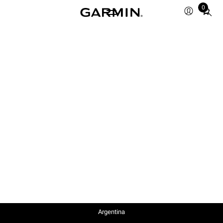
0
Total
items
in
cart:
0
Argentina