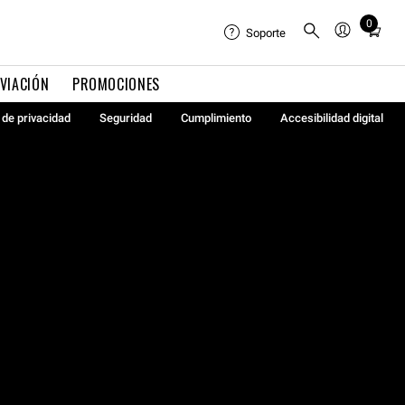
0
Total
Soporte
items
in
VIACIÓN
PROMOCIONES
cart:
0
a de privacidad
Seguridad
Cumplimiento
Accesibilidad digital