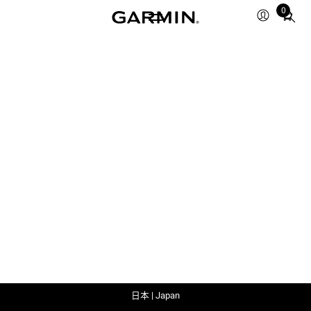
0
Total
items
in
cart:
0
日本 | Japan