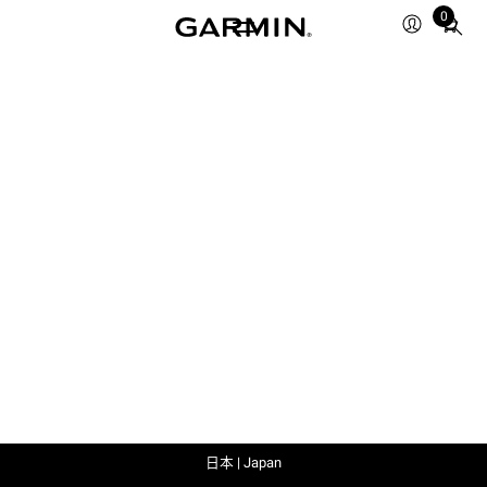
0
Total
items
in
cart:
0
日本 | Japan