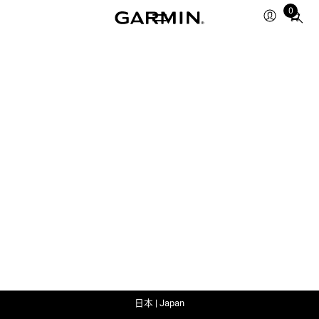
0
Total
items
in
cart:
0
日本 | Japan