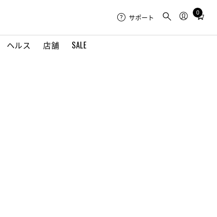
0
Total
サポート
items
in
ヘルス
店舗
SALE
cart:
0