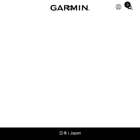
0
Total
items
in
cart:
0
日本 | Japan