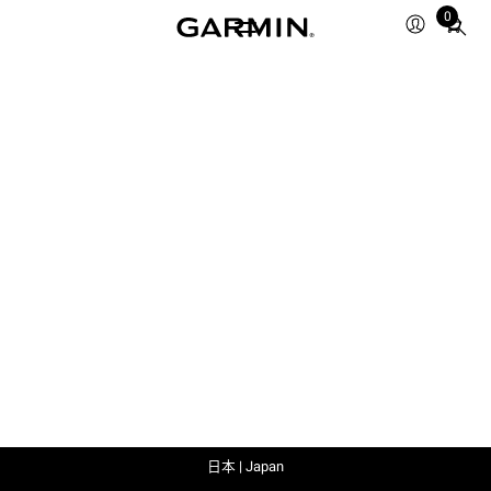
0
Total
items
in
cart:
0
日本 | Japan