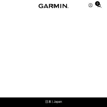
0
Total
items
in
cart:
0
日本 | Japan