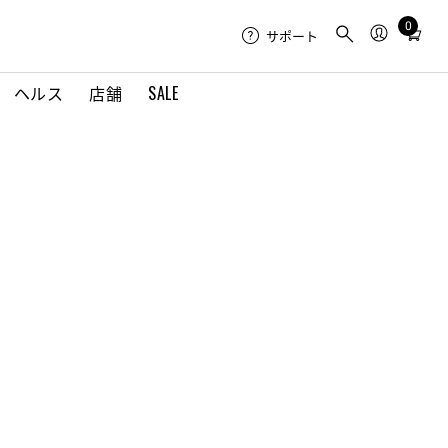
0
Total
サポート
items
in
ヘルス
店舗
SALE
cart:
0