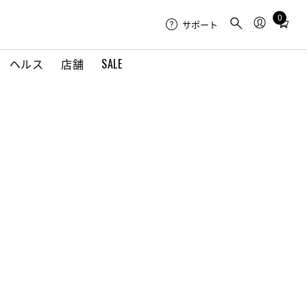
0
Total
サポート
items
in
ヘルス
店舗
SALE
cart:
0