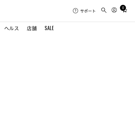
0
Total
サポート
items
in
ヘルス
店舗
SALE
cart:
0