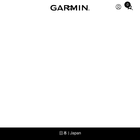
0
Total
items
in
cart:
0
日本 | Japan