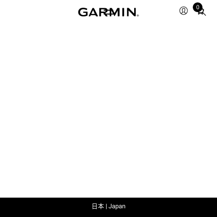
0
Total
items
in
cart:
0
日本 | Japan