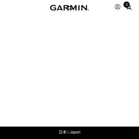
0
Total
items
in
cart:
0
日本 | Japan