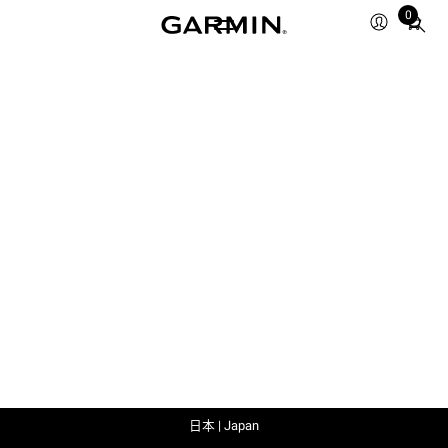
0
Total
items
in
cart:
0
日本 | Japan