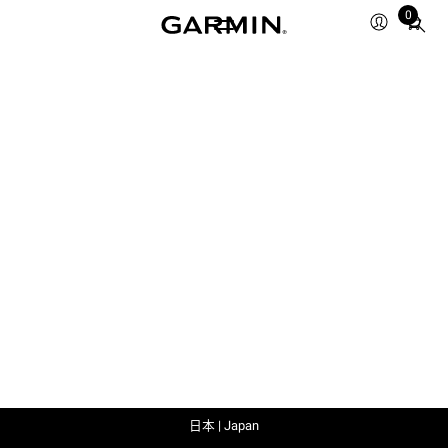
0
Total
items
in
cart:
0
日本 | Japan