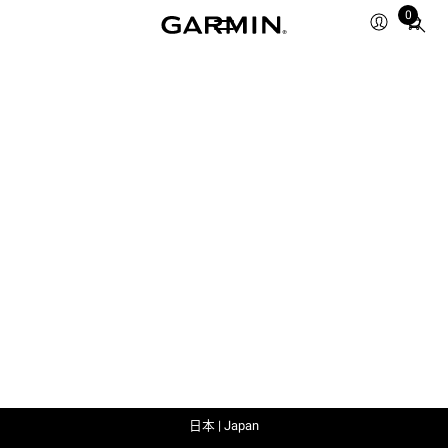
0
Total
items
in
cart:
0
日本 | Japan