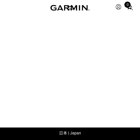
0
Total
items
in
cart:
0
日本 | Japan