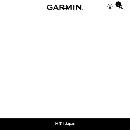
0
Total
items
in
cart:
0
日本 | Japan