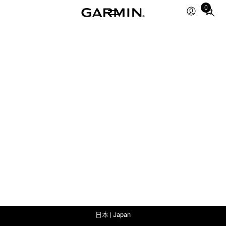
0
Total
items
in
cart:
0
日本 | Japan