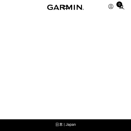
0
Total
items
in
cart:
0
日本 | Japan