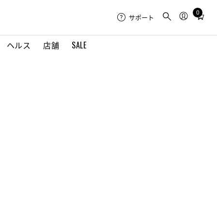
0
Total
サポート
items
in
ヘルス
店舗
SALE
cart:
0