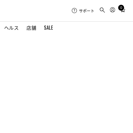
0
Total
サポート
items
in
ヘルス
店舗
SALE
cart:
0