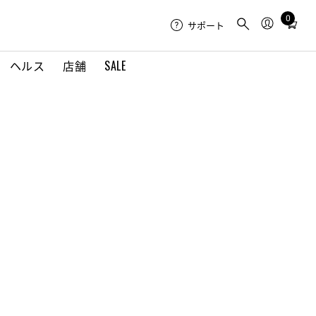
0
Total
サポート
items
in
ヘルス
店舗
SALE
cart:
0