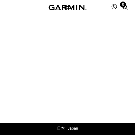
0
Total
items
in
cart:
0
日本 | Japan