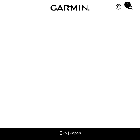
0
Total
items
in
cart:
0
日本 | Japan