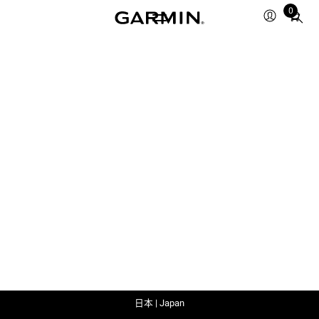
0
Total
items
in
cart:
0
日本 | Japan