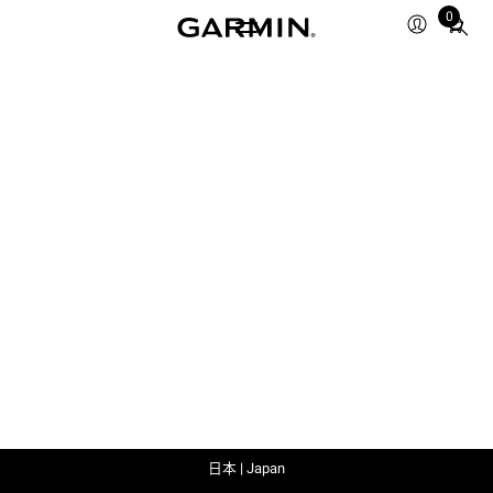
0
Total
items
in
cart:
0
日本 | Japan