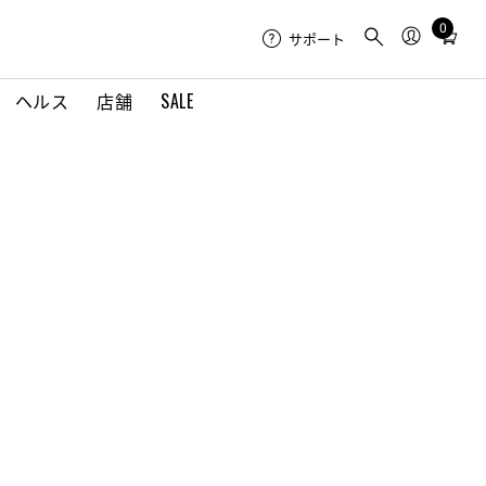
0
Total
サポート
items
in
ヘルス
店舗
SALE
cart:
0