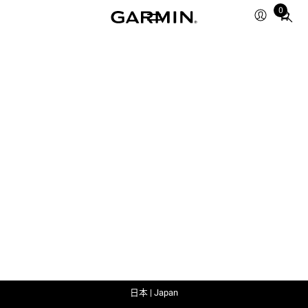
0
Total
items
in
cart:
0
日本 | Japan