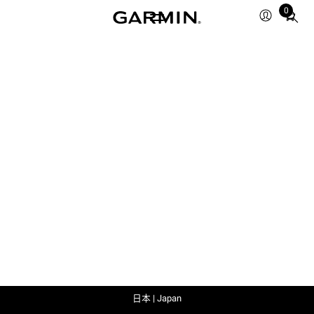
0
Total
items
in
cart:
0
日本 | Japan