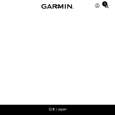
0
Total
items
in
cart:
0
日本 | Japan