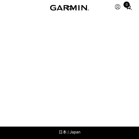
0
Total
items
in
cart:
0
日本 | Japan