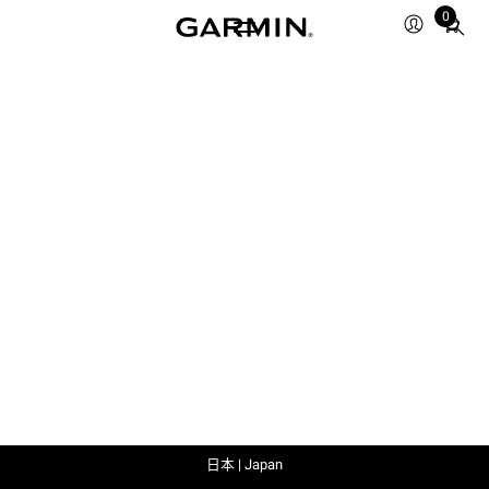
0
Total
items
in
cart:
0
日本 | Japan