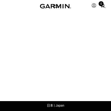
0
Total
items
in
cart:
0
日本 | Japan