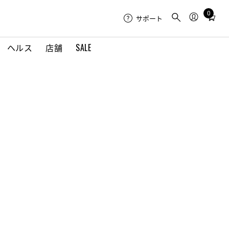
0
Total
サポート
items
in
ヘルス
店舗
SALE
cart:
0