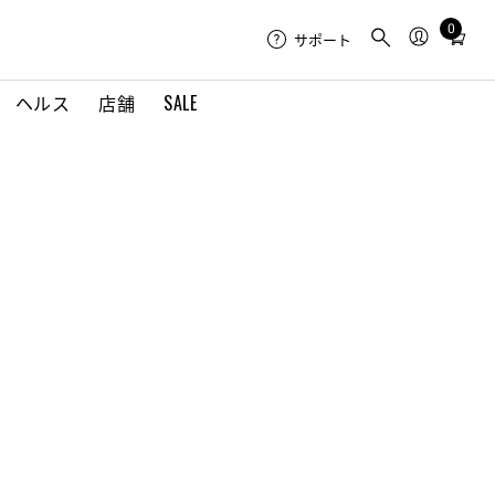
0
Total
サポート
items
in
ヘルス
店舗
SALE
cart:
0