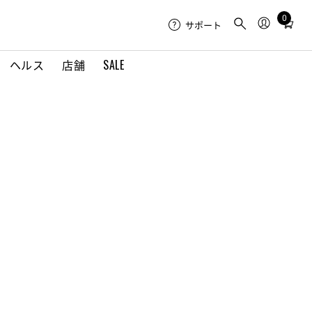
0
Total
サポート
items
in
ヘルス
店舗
SALE
cart:
0