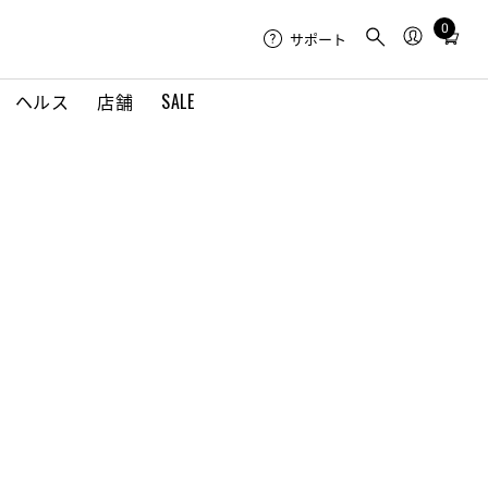
0
Total
サポート
items
in
ヘルス
店舗
SALE
cart:
0