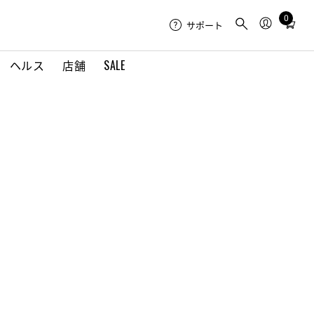
0
Total
サポート
items
in
ヘルス
店舗
SALE
cart:
0