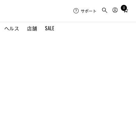
0
Total
サポート
items
in
ヘルス
店舗
SALE
cart:
0