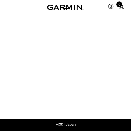
0
Total
items
in
cart:
0
日本 | Japan