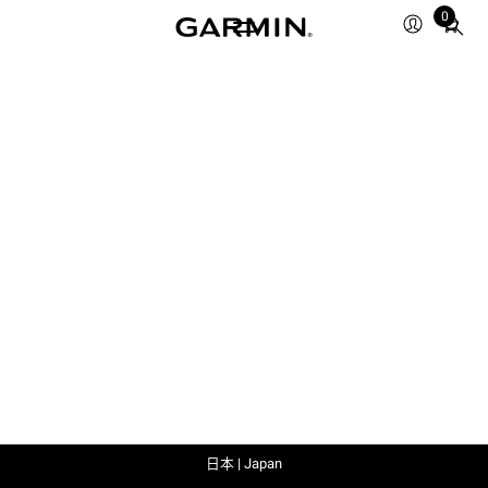
0
Total
items
in
cart:
0
日本 | Japan