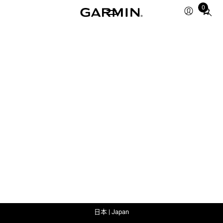
0
Total
items
in
cart:
0
日本 | Japan