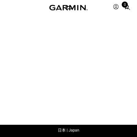
0
Total
items
in
cart:
0
日本 | Japan