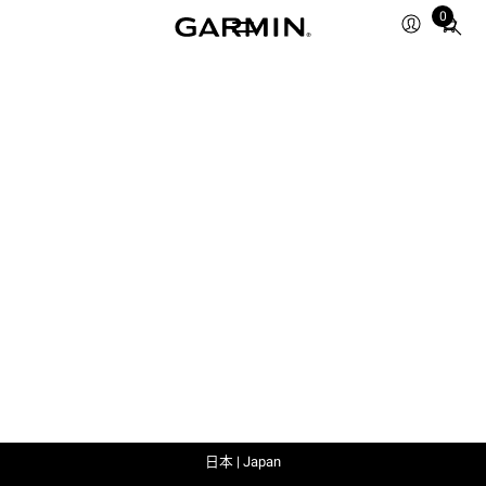
0
Total
items
in
cart:
0
日本 | Japan