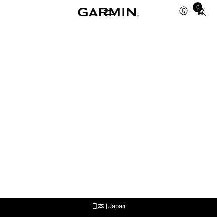
0
Total
items
in
cart:
0
日本 | Japan