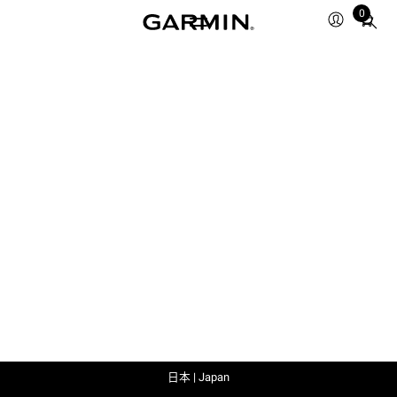
0
Total
items
in
cart:
0
日本 | Japan