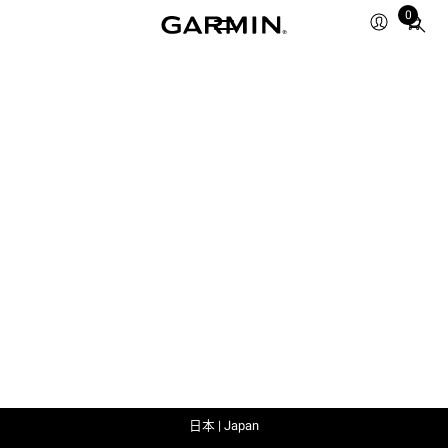
0
Total
items
in
cart:
0
日本 | Japan